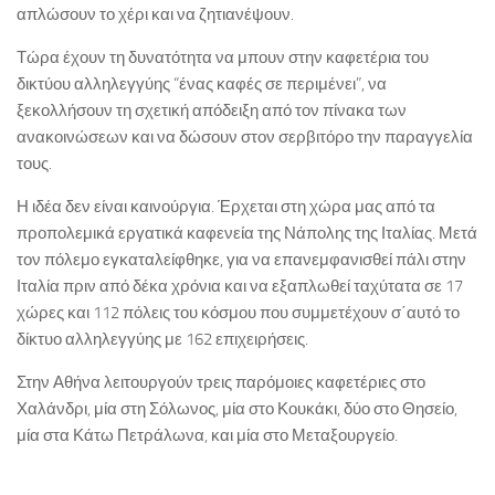
απλώσουν το χέρι και να ζητιανέψουν.
Τώρα έχουν τη δυνατότητα να μπουν στην καφετέρια του
δικτύου αλληλεγγύης “ένας καφές σε περιμένει”, να
ξεκολλήσουν τη σχετική απόδειξη από τον πίνακα των
ανακοινώσεων και να δώσουν στον σερβιτόρο την παραγγελία
τους.
Η ιδέα δεν είναι καινούργια. Έρχεται στη χώρα μας από τα
προπολεμικά εργατικά καφενεία της Νάπολης της Ιταλίας. Μετά
τον πόλεμο εγκαταλείφθηκε, για να επανεμφανισθεί πάλι στην
Ιταλία πριν από δέκα χρόνια και να εξαπλωθεί ταχύτατα σε 17
χώρες και 112 πόλεις του κόσμου που συμμετέχουν σ΄αυτό το
δίκτυο αλληλεγγύης με 162 επιχειρήσεις.
Στην Αθήνα λειτουργούν τρεις παρόμοιες καφετέριες στο
Χαλάνδρι, μία στη Σόλωνος, μία στο Κουκάκι, δύο στο Θησείο,
μία στα Κάτω Πετράλωνα, και μία στο Μεταξουργείο.