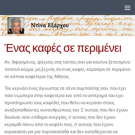
Skip to content
Ένας καφές σε περιμένει
Αν, διψασμένος, ψάχνεις στις τσέπες σου για κανένα ξεπεσμένο
ταπεινό κέρμα, μη ξεχνάς ότι ένας καφές-κέρασμα σε περιμένει
σε κάποια καφετέρια της Αθήνας.
Τον κερνάει ένας άγνωστος σε σένα συμπολίτης σου, που έχει
πάει νωρίτερα στην καφετέρια και από το υστέρημά του έχει
προπληρώσει τους καφέδες που θέλει να κεράσει στους
αναξιοπαθούντες συνανθρώπους του. Σ΄αυτούς που δεν έχουν
δουλειά, ούτε επίδομα ανεργίας, σ΄αυτούς που δεν έχουν
κεραμίδι πάνω από το κεφάλι τους, σ΄αυτούς που έχουν
κορακιάσει για μια πορτοκαλάδα και δεν καταδέχονται να