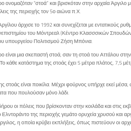
ρο ονομαζόταν “στοά” και βρισκόταν στην αρχαία Άργιλο μί
εις της περιοχής τον 5ο αιώνα π.Χ.
ργίλου άρχισε το 1992 και συνεχίζεται με εντατικούς ρυθ
νεπιστημίου του Μόντρεαλ (Κέντρο Κλασσσικών Σπουδών
ου υπουργείου Πολιτισμού Ζήση Μπόνια.
ρο είναι μια σκεπαστή στοά, σαν τη στοά του Αττάλου στη
ο κάθε κατάστημα της στοάς έχει 5 μέτρα πλάτος, 7,5 μέτ
ης στοάς είναι ποικίλα. Μέχρι φούρνος υπήρχε εκεί μέσα, 
ατα που πουλούσαν μόνο λάδι.
δήρου οι πόλεις που βρίσκονταν στην κοιλάδα και στις εκ
 Ελντοράντο της περιοχής γεμάτο ορυχεία χρυσού και αργ
ργιλος, η οποία κρύβει εκπλήξεις, όπως πιστεύουν οι αρχ