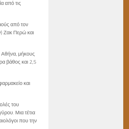
α από τις
μούς από τον
) Ζακ Περώ και
ν Αθήνα, μήκους
ρα βάθος και 2,5
φαρμακείο και
βολές του
ύρου. Μια τέτια
αιολόγοι που την