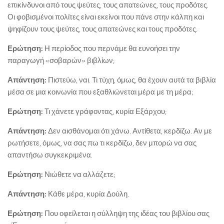
επικίνδυνοι από τους ψεύτες, τους απατεώνες, τους προδότες.
Οι φοβισμένοι πολίτες είναι εκείνοι που πάνε στην κάλπη και
ψηφίζουν τους ψεύτες, τους απατεώνες και τους προδότες.
Ερώτηση:
Η περίοδος που περνάμε θα ευνοήσει την
παραγωγή «σοβαρών» βιβλίων;
Απάντηση:
Πιστεύω, ναι. Τι τύχη, όμως, θα έχουν αυτά τα βιβλία
μέσα σε μια κοινωνία που εξαθλιώνεται μέρα με τη μέρα;
Ερώτηση:
Τι χάνετε γράφοντας, κυρία Εξάρχου;
Απάντηση:
Δεν αισθάνομαι ότι χάνω. Αντίθετα, κερδίζω. Αν με
ρωτήσετε, όμως, να σας πω τι κερδίζω, δεν μπορώ να σας
απαντήσω συγκεκριμένα.
Ερώτηση:
Νιώθετε να αλλάζετε;
Απάντηση:
Κάθε μέρα, κυρία Δούλη.
Ερώτηση:
Που οφείλεται η σύλληψη της ιδέας του βιβλίου σας