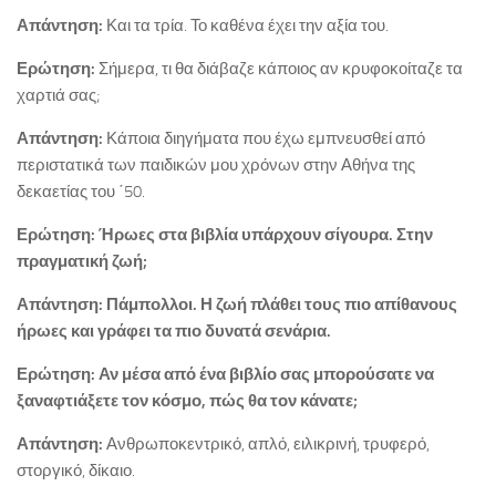
Απάντηση:
Και τα τρία. Το καθένα έχει την αξία του.
Ερώτηση:
Σήμερα, τι θα διάβαζε κάποιος αν κρυφοκοίταζε τα
χαρτιά σας;
Απάντηση:
Κάποια διηγήματα που έχω εμπνευσθεί από
περιστατικά των παιδικών μου χρόνων στην Αθήνα της
δεκαετίας του ΄50.
Ερώτηση:
Ήρωες στα βιβλία υπάρχουν σίγουρα. Στην
πραγματική ζωή;
Απάντηση:
Πάμπολλοι. Η ζωή πλάθει τους πιο απίθανους
ήρωες και γράφει τα πιο δυνατά σενάρια.
Ερώτηση:
Αν μέσα από ένα βιβλίο σας μπορούσατε να
ξαναφτιάξετε τον κόσμο, πώς θα τον κάνατε;
Απάντηση:
Ανθρωποκεντρικό, απλό, ειλικρινή, τρυφερό,
στοργικό, δίκαιο.