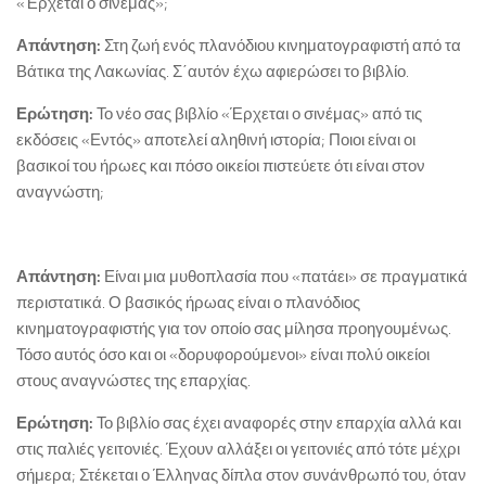
«Έρχεται ο σινεμάς»;
Απάντηση:
Στη ζωή ενός πλανόδιου κινηματογραφιστή από τα
Βάτικα της Λακωνίας. Σ΄αυτόν έχω αφιερώσει το βιβλίο.
Ερώτηση:
Το νέο σας βιβλίο «Έρχεται ο σινέμας» από τις
εκδόσεις «Εντός» αποτελεί αληθινή ιστορία; Ποιοι είναι οι
βασικοί του ήρωες και πόσο οικείοι πιστεύετε ότι είναι στον
αναγνώστη;
Απάντηση:
Είναι μια μυθοπλασία που «πατάει» σε πραγματικά
περιστατικά. Ο βασικός ήρωας είναι ο πλανόδιος
κινηματογραφιστής για τον οποίο σας μίλησα προηγουμένως.
Τόσο αυτός όσο και οι «δορυφορούμενοι» είναι πολύ οικείοι
στους αναγνώστες της επαρχίας.
Ερώτηση:
Το βιβλίο σας έχει αναφορές στην επαρχία αλλά και
στις παλιές γειτονιές. Έχουν αλλάξει οι γειτονιές από τότε μέχρι
σήμερα; Στέκεται ο Έλληνας δίπλα στον συνάνθρωπό του, όταν