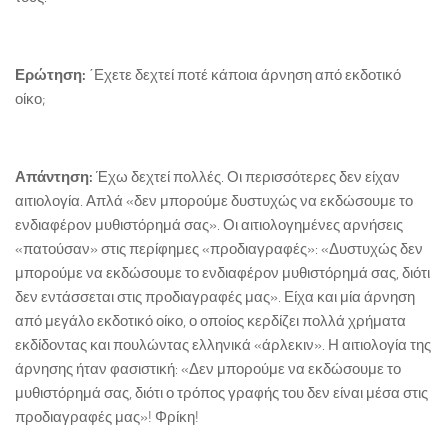
Ερώτηση:
΄Εχετε δεχτεί ποτέ κάποια άρνηση από εκδοτικό
οίκο;
Απάντηση:
Έχω δεχτεί πολλές. Οι περισσότερες δεν είχαν
αιτιολογία. Απλά «δεν μπορούμε δυστυχώς να εκδώσουμε το
ενδιαφέρον μυθιστόρημά σας». Οι αιτιολογημένες αρνήσεις
«πατούσαν» στις περίφημες «προδιαγραφές»: «Δυστυχώς δεν
μπορούμε να εκδώσουμε το ενδιαφέρον μυθιστόρημά σας, διότι
δεν εντάσσεται στις προδιαγραφές μας». Είχα και μία άρνηση
από μεγάλο εκδοτικό οίκο, ο οποίος κερδίζει πολλά χρήματα
εκδίδοντας και πουλώντας ελληνικά «άρλεκιν». Η αιτιολογία της
άρνησης ήταν φασιστική: «Δεν μπορούμε να εκδώσουμε το
μυθιστόρημά σας, διότι ο τρόπος γραφής του δεν είναι μέσα στις
προδιαγραφές μας»! Φρίκη!