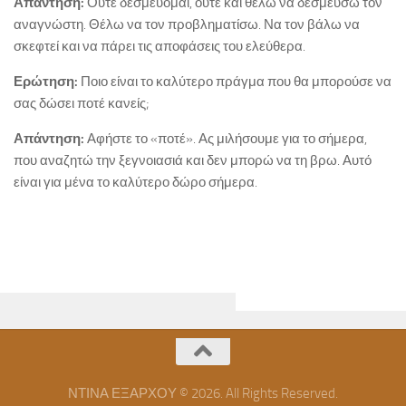
Απάντηση:
Ούτε δεσμεύομαι, ούτε και θέλω να δεσμεύσω τον
αναγνώστη. Θέλω να τον προβληματίσω. Να τον βάλω να
σκεφτεί και να πάρει τις αποφάσεις του ελεύθερα.
Ερώτηση:
Ποιο είναι το καλύτερο πράγμα που θα μπορούσε να
σας δώσει ποτέ κανείς;
Απάντηση:
Αφήστε το «ποτέ». Ας μιλήσουμε για το σήμερα,
που αναζητώ την ξεγνοιασιά και δεν μπορώ να τη βρω. Αυτό
είναι για μένα το καλύτερο δώρο σήμερα.
ΝΤΙΝΑ ΕΞΑΡΧΟΥ © 2026. All Rights Reserved.