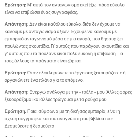
Ερώτηση:
Μ’ αυτό, τον ανταγωνισμό εκεί έξω, πόσο εύκολο
είναι να επιβιώσει ένας συγγραφέας;
Απάντηση:
Δεν είναι καθόλου εύκολο, διότι δεν έχουμε να
κάνουμε με ανταγωνισμό αξιών. Έχουμε να κάνουμε με
εμπορικό ανταγωνισμό μέσα σε μια αγορά, που θησαυρίζει
πουλώντας σκουπίδια. Γι’ αυτούς που παράγουν σκουπίδια και
γ’ αυτούς που τα πουλάνε είναι πολύ εύκολη η επιβίωση. Για
τους άλλους τα πράγματα είναι ζόρικα.
Ερώτηση:
Όταν ολοκληρώνετε το έργο σας ξεκουράζεστε ή
οργανώνετε ένα πλάνο για το επόμενο;
Απάντηση:
Ενεργώ ανάλογα με την «τρέλα» μου. Άλλες φορές
ξεκουράζομαι και άλλες τρώγομαι με τα ρούχα μου.
Ερώτηση:
Ποια, σύμφωνα με τη δική σας εμπειρία, είναι η
σχέση συγγραφέα και του αναγνώστη του βιβλίου του;
Δεσμεύεστε ή δεσμεύεται;