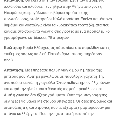
Απάντηση:
Θα έλεγα ότι ήταν εύκολα. Δεν ήταν στερημένα,
αλλά ούτε και πλούσια. Γεννήθηκα στην Αθήνα από γονείς
Ηπειρώτες και μεγάλωσα σε βόρειο προάστιο της
πρωτεύουσας, στο Μαρούσι. Καλό προάστιο. Εκείνο που έντονα
θυμάμαι και νοσταλγώ είναι τα κυριακάτικα τραπεζώματα που
κάναμε στο σόι και τα γλέντια στις γιορτές με ένα προπολεμικό
γραμμόφωνο και δίσκους 78 στροφών.
Ερώτηση:
Κυρία Εξάρχου, ας πάμε πίσω στο παρελθόν και τις
επιθυμίες σας ως παιδιού. Ποιοι άνθρωποι σας επηρέασαν
πολύ;
Απάντηση:
Με επηρέασε πολύ η γιαγιά μου, η μητέρα της
μητέρας μου. Αυτή με μεγάλωσε με παθολογική αγάπη. Την
αγαπούσα κι εγώ τη γιαγιούλα. Όταν πέθανε ήμουν 25 χρόνων
και παρά την ηλικία μου ο θάνατός της μού προκάλεσε σοκ.
Αυτή η γυναίκα δεν ήξερε γράμματα. Ούτε την υπογραφή της
δεν ήξερε να βάλει. Με σταυρό υπέγραφε. Οι ιδέες της, όμως και
οι απόψεις της και ο τρόπος που τις εξέφραζε μαρτυρούσαν μια
σπάνια καλλιέργεια! Που την είχε αποκτήσει αυτή την