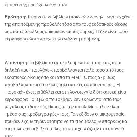
έμπνευσής μου έχουν ένα μπόι.
Ερώτηση:
Το έργο των βιβλίων (παιδικών & ενηλίκων) τυγχάνει
της απαιτούμενης προβολής τόσο από τους εκδοτικούς οίκους
όσο και από άλλους επικοινωνιακούς φορείς; Ή δεν είναι τόσο
κερδοφόρο ώστε να έχει την ανάλογη προβολή;
Απάντηση:
Τα βιβλία τα αποκαλούμενα «εμπορικά», αυτά
δηλαδή που «πουλάνε», προβάλλονται πολύ τόσο από τους
εκδοτικούς οίκους όσο και από τα ΜΜΕ. Όπως ακριβώς
προβάλλονται οι τούρκικες τηλεοπτικές σαπουνόπερες. Η
«τουρκιά» έχει εισβάλλει και στη λογοτεχνία διότι και εκεί είναι
κερδοφόρα. Τα βιβλία που αξίζουν δεν εκδίδονται από τους
μεγάλους εκδοτικούς οίκους με την αιτιολογία ότι δεν είναι
«μέσα στις προδιαγραφές» τους. Τα εκδίδουν οι μικρομεσαίοι
που δεν έχουν τη δυνατότητα να τα προβάλλουν επαρκώς και
στη συνέχεια οι βιβλιοπώλες τα καταχωνιάζουν στο υπόγειό
τους.