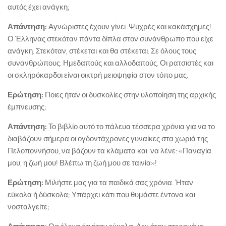
αυτός έχει ανάγκη;
Απάντηση:
Αγνώριστες έχουν γίνει. Ψυχρές και κακάσχημες!
Ο Έλληνας στεκόταν πάντα δίπλα στον συνάνθρωπο που είχε
ανάγκη. Στεκόταν, στέκεται και θα στέκεται. Σε όλους τους
συνανθρώπους. Ημεδαπούς και αλλοδαπούς. Οι ρατσιστές και
οι σκληρόκαρδοι είναι οικτρή μειοψηφία στον τόπο μας.
Ερώτηση:
Ποιες ήταν οι δυσκολίες στην υλοποίηση της αρχικής
έμπνευσης;
Απάντηση:
Το βιβλίο αυτό το πάλευα τέσσερα χρόνια για να το
διαβάζουν σήμερα οι ογδοντάχρονες γυναίκες στα χωριά της
Πελοποννήσου, να βάζουν τα κλάματα και να λένε: «Παναγία
μου, η ζωή μου! Βλέπω τη ζωή μου σε ταινία»!
Ερώτηση:
Μιλήστε μας για τα παιδικά σας χρόνια. Ήταν
εύκολα ή δύσκολα; Υπάρχει κάτι που θυμάστε έντονα και
νοσταλγείτε;