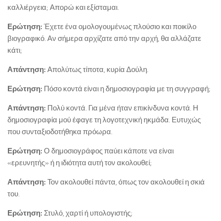
καλλιέργεια; Απορώ και εξίσταμαι.
Ερώτηση:
Έχετε ένα ομολογουμένως πλούσιο και ποικίλο
βιογραφικό. Αν σήμερα αρχίζατε από την αρχή, θα αλλάζατε
κάτι;
Απάντηση:
Απολύτως τίποτα, κυρία Δούλη.
Ερώτηση:
Πόσο κοντά είναι η δημοσιογραφία με τη συγγραφή;
Απάντηση:
Πολύ κοντά. Για μένα ήταν επικίνδυνα κοντά. Η
δημοσιογραφία μού έφαγε τη λογοτεχνική ηκμάδα. Ευτυχώς
που συνταξιοδοτήθηκα πρόωρα.
Ερώτηση:
Ο δημοσιογράφος παύει κάποτε να είναι
«ερευνητής» ή η ιδιότητα αυτή τον ακολουθεί;
Απάντηση:
Τον ακολουθεί πάντα, όπως τον ακολουθεί η σκιά
του.
Ερώτηση:
Στυλό, χαρτί ή υπολογιστής;