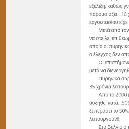
εξέλιξη, καθώς γ
παρουσιάζει…16 χ
εργοστασίου είχε 
Μετά από τον ξ
να στείλει επιθε
οποίο οι πυρηνικ
ο έλεγχος δεν απο
Οι επιστήμονες 
μετά να διενεργηθ
Πυρηνικά σαράβα
35 χρόνια λειτουρ
Από το 2000 μέχρ
αυξηθεί κατά…50%
ξεπεράσει το 50%
λειτουργούν!!
Στο Βέλγιο ο πυ