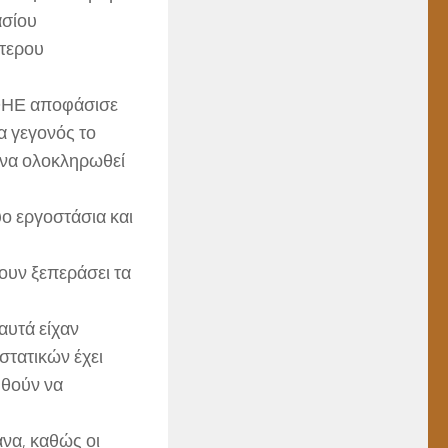
ασίου
ύτερου
ΟΗΕ αποφάσισε
α γεγονός το
 να ολοκληρωθεί
ο εργοστάσια και
υν ξεπεράσει τα
αυτά είχαν
στατικών έχει
υθούν να
να, καθώς οι