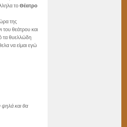
λληλα το
Θέατρο
 ώρα της
 του θεάτρου και
πό τα θυελλώδη
ελα να είμαι εγώ
 ψηλά και θα