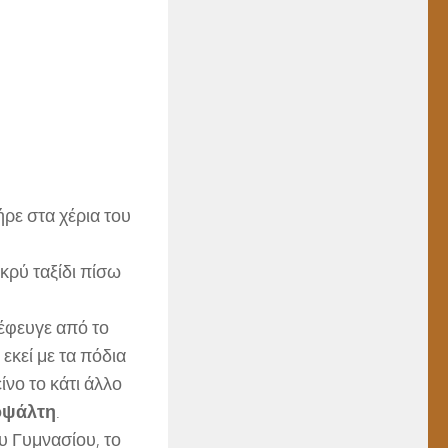
ήρε στα χέρια του
ακρύ ταξίδι πίσω
έφευγε από το
εκεί με τα πόδια
ίνο το κάτι άλλο
οψάλτη
.
υ Γυμνασίου, το