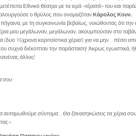
 μετέπειτα Εθνικό θέατρο με τα ιερά
«τέρατά»
του και παρά
αλουργούσε ο θρύλος που ονομαζόταν
Κάρολος Κουν.
 πήγαινα, με τη συγκοινωνία βεβαίως, νοιώθοντας ότι την
ρια μου μεγάλωναν, μεγάλωναν, ακουμπούσαν στο ταβάνι
ά (δυο 16χρονα κοριτσίστικα χέρια!) για να μην… πέσει α
ου συχνά διέκοπταν την παράσταση! Άκρως εγωιστικά, ήθ
κανένας άλλος!
α σου.
Θα ανταμωθούμε σύντομα… Θα ξανασηκώσεις τα χέρια σου
τας».