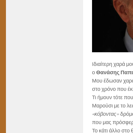
Ιδιαίτερη χαρά μο
ο
Θανάσης Παπα
Μου έδωσαν χαρά η
στο χρόνο που έκα
Τι ήμουν τότε που
Μαρούσι με το λε
«κόβοντας»
δρόμο
που μας πρόσφερ
Το κάτι άλλο στο