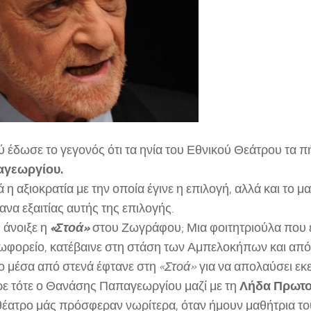
ύ έδωσε το γεγονός ότι τα ηνία του Εθνικού Θεάτρου τα π
γεωργίου.
 αξιοκρατία με την οποία έγινε η επιλογή, αλλά και το μ
να εξαιτίας αυτής της επιλογής.
 άνοιξε η
«Στοά»
στου Ζωγράφου; Μια φοιτητριούλα που 
ωφορείο, κατέβαινε στη στάση των Αμπελοκήπων και από 
 μέσα από στενά έφτανε στη
«Στοά»
για να απολαύσει εκε
ε τότε ο Θανάσης Παπαγεωργίου μαζί με τη
Λήδα Πρωτ
 θέατρο μάς πρόσφεραν νωρίτερα, όταν ήμουν μαθήτρια το