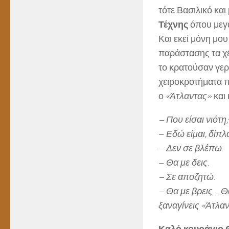
τότε Βασιλικό και
Τέχνης
όπου μεγ
Και εκεί μόνη μου
παράστασης τα χέ
το κρατούσαν γερ
χειροκροτήματα π
ο
«Άτλαντας»
και 
– Που είσαι νιότη;
–
Εδώ είμαι, δίπλ
–
Δεν σε βλέπω.
–
Θα με δεις.
– Σε αποζητώ.
– Θα με βρεις… 
ξαναγίνεις «Άτλαν