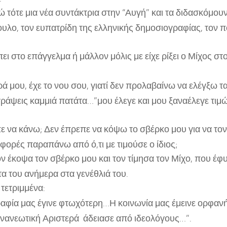
 τότε μια νέα συντάκτρια στην “Αυγή” και τα διδασκόμουν
λο, τον ευπατρίδη της ελληνικής δημοσιογραφίας, τον π
πει στο επάγγελμα ή μάλλον μόλις με είχε ρίξει ο Μίχος 
ά μου, έχε το νου σου, γιατί δεν προλαβαίνω να ελέγξω τ
ράψεις καμμιά πατάτα…”μου έλεγε και μου ξαναέλεγε τιμώ
ε να κάνω; Δεν έπρεπε να κόψω το σβέρκο μου για να τον
α φορές παραπάνω από ό,τι με τιμούσε ο ίδιος;
ον έκοψα τον σβέρκο μου και τον τίμησα τον Μίχο, που έφ
τα του ανήμερα στα γενέθλιά του.
τετριμμένα:
αφία μας έγινε φτωχότερη…Η κοινωνία μας έμεινε ορφανή
νεωτική Αριστερά άδειασε από ιδεολόγους…”.