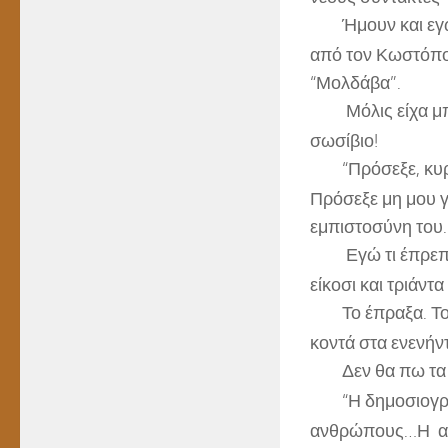
Ήμουν και εγώ
από τον Κωστόπου
“Μολδάβα”.
Μόλις είχα μ
σωσίβιο!
“Πρόσεξε, κυρ
Πρόσεξε μη μου γ
εμπιστοσύνη του.
Εγώ τι έπρεπ
είκοσι και τριάντ
Το έπραξα. Τ
κοντά στα ενενήν
Δεν θα πω τα 
“Η δημοσιογρ
ανθρώπους…Η ανα