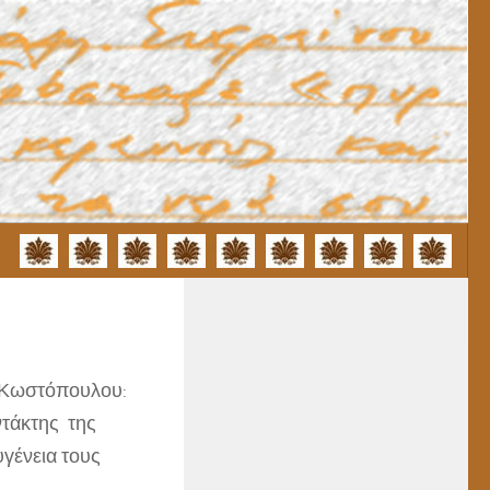
υ Κωστόπουλου:
ντάκτης της
υγένεια τους