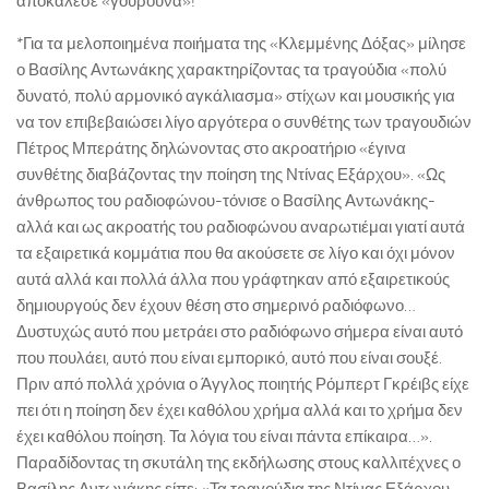
αποκάλεσε «γουρούνα»!
*Για τα μελοποιημένα ποιήματα της «Κλεμμένης Δόξας» μίλησε
ο Βασίλης Αντωνάκης χαρακτηρίζοντας τα τραγούδια «πολύ
δυνατό, πολύ αρμονικό αγκάλιασμα» στίχων και μουσικής για
να τον επιβεβαιώσει λίγο αργότερα ο συνθέτης των τραγουδιών
Πέτρος Μπεράτης δηλώνοντας στο ακροατήριο «έγινα
συνθέτης διαβάζοντας την ποίηση της Ντίνας Εξάρχου». «Ως
άνθρωπος του ραδιοφώνου-τόνισε ο Βασίλης Αντωνάκης-
αλλά και ως ακροατής του ραδιοφώνου αναρωτιέμαι γιατί αυτά
τα εξαιρετικά κομμάτια που θα ακούσετε σε λίγο και όχι μόνον
αυτά αλλά και πολλά άλλα που γράφτηκαν από εξαιρετικούς
δημιουργούς δεν έχουν θέση στο σημερινό ραδιόφωνο…
Δυστυχώς αυτό που μετράει στο ραδιόφωνο σήμερα είναι αυτό
που πουλάει, αυτό που είναι εμπορικό, αυτό που είναι σουξέ.
Πριν από πολλά χρόνια ο Άγγλος ποιητής Ρόμπερτ Γκρέιβς είχε
πει ότι η ποίηση δεν έχει καθόλου χρήμα αλλά και το χρήμα δεν
έχει καθόλου ποίηση. Τα λόγια του είναι πάντα επίκαιρα…».
Παραδίδοντας τη σκυτάλη της εκδήλωσης στους καλλιτέχνες ο