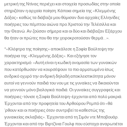
μετρική της Ντίνας περιέχει και στοιχεία προσωδίας στην οποία
στηριζόταν η αρχαία ποίηση. Κάποια σημεία της «Κλεμμένης
Δόξας» καθώς τα διάβαζα μου θύμισαν δυο αρχαίες Ελληνίδες
ποιήτριες του πέμπτου αιώνα προ Χριστού την Τελέσιλλα και
την Θεανώ. Αν ζούσαν σήμερα και οι δύο και διάβαζαν Εξάρχου
θα ήταν οι πρώτες που θα την χειροκροτούσαν θερμά…».
*«Κλέφτρα της ποίησης» αποκάλεσε η Σοφία Βούλτεψη την
ποιήτρια της «Κλεμμένης Δόξας». Και εξήγησε τον
χαρακτηρισμό: «Αυτή είναι η κωδική ονομασία των γυναικών
που κατόρθωσαν να κουρσέψουν το πιο αρματωμένο ίσως
ανδρικό οχυρό την ανδρική δηλαδή αποκλειστικότητα μόνον
αυτοί να γεννούν παιδιά του νου με τις γυναίκες να δικαιούνται
να γεννούν μόνο βιολογικά παιδιά. Οι γυναίκες συγγραφείς και
ποιήτριες-τόνισε η Σοφία Βούλτεψη-έρχονται από πολύ μακριά.
Έρχονται από την προφητεία του Αρθούρου Ρεμπό ότι «θά
‘ρθουν και οι ποιήτριες όταν συντριβεί το καθεστώς της
γυναικείας σκλαβιάς». Έρχονται από τη Σιμόν ντε Μποβουάρ.
Έρχονται και από την Βιρτζίνια Γουλφ που εύστοχα αναρωτιέται