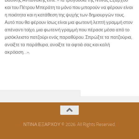
Βασίλης Αντωνάκης είπε: «Τα τραγούδια της Ντίνας Εξάρχου
και του Πέτρου Μπεράτη το μόνο που μπορούν να φέρουν είναι
η ποιότητα και η κατάθεση της ψυχής των δημιουργών τους.
Αυτό που θα φέρουν ίσως είναι μια φωτεινή λεπτή γραμμή στον
απέναντι τοίχο, μια φωτεινή γραμμή που πέρασε μέσα από το
μισόκλειστο πατζούρι ενός παραθύρου. Σπρώξτε τα πατζούρια,
ανοίξτε τα παράθυρα, ανοίξτε τα αφτιά σας και καλή
ακρόαση…».
ΝΤΙΝΑ ΕΞΑΡΧΟΥ © 2026. All Rights Reserved.