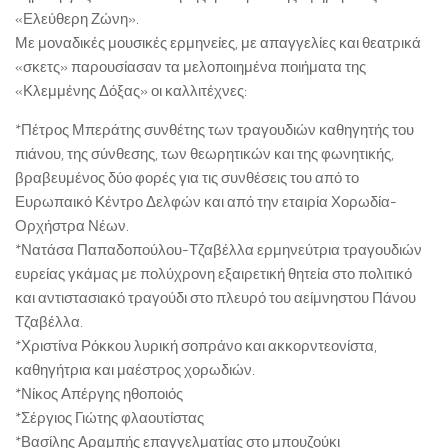
«Ελεύθερη Ζώνη».
Με μοναδικές μουσικές ερμηνείες, με απαγγελίες και θεατρικά
«σκετς» παρουσίασαν τα μελοποιημένα ποιήματα της
«Κλεμμένης Δόξας» οι καλλιτέχνες:
*Πέτρος Μπεράτης συνθέτης των τραγουδιών καθηγητής του
πιάνου, της σύνθεσης, των θεωρητικών και της φωνητικής,
βραβευμένος δύο φορές για τις συνθέσεις του από το
Ευρωπαικό Κέντρο Δελφών και από την εταιρία Χορωδία-
Ορχήστρα Νέων.
*Νατάσα Παπαδοπούλου-Τζαβέλλα ερμηνεύτρια τραγουδιών
ευρείας γκάμας με πολύχρονη εξαιρετική θητεία στο πολιτικό
και αντιστασιακό τραγούδι στο πλευρό του αείμνηστου Πάνου
Τζαβέλλα.
*Χριστίνα Ρόκκου λυρική σοπράνο και ακκορντεονίστα,
καθηγήτρια και μαέστρος χορωδιών.
*Νίκος Απέργης ηθοποιός
*Σέργιος Γιώτης φλαουτίστας
*Βασίλης Αραμπής επαγγελματίας στο μπουζούκι