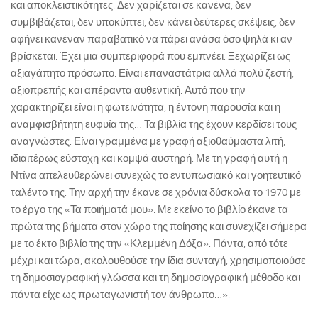
και αποκλειστικότητες. Δεν χαρίζεται σε κανένα, δεν
συμβιβάζεται, δεν υποκύπτει, δεν κάνει δεύτερες σκέψεις, δεν
αφήνει κανέναν παραβατικό να πάρει ανάσα όσο ψηλά κι αν
βρίσκεται. Έχει μια συμπεριφορά που εμπνέει. Ξεχωρίζει ως
αξιαγάπητο πρόσωπο. Είναι επαναστάτρια αλλά πολύ ζεστή,
αξιοπρεπής και απέραντα αυθεντική. Αυτό που την
χαρακτηρίζει είναι η φωτεινότητα, η έντονη παρουσία και η
αναμφισβήτητη ευφυία της… Τα βιβλία της έχουν κερδίσει τους
αναγνώστες. Είναι γραμμένα με γραφή αξιοθαύμαστα λιτή,
ιδιαιτέρως εύστοχη και κομψά αυστηρή. Με τη γραφή αυτή η
Ντίνα απελευθερώνει συνεχώς το εντυπωσιακό και γοητευτικό
ταλέντο της. Την αρχή την έκανε σε χρόνια δύσκολα το 1970 με
το έργο της «Τα ποιήματά μου». Με εκείνο το βιβλίο έκανε τα
πρώτα της βήματα στον χώρο της ποίησης και συνεχίζει σήμερα
με το έκτο βιβλίο της την «Κλεμμένη Δόξα». Πάντα, από τότε
μέχρι και τώρα, ακολουθούσε την ίδια συνταγή, χρησιμοποιούσε
τη δημοσιογραφική γλώσσα και τη δημοσιογραφική μέθοδο και
πάντα είχε ως πρωταγωνιστή τον άνθρωπο…».