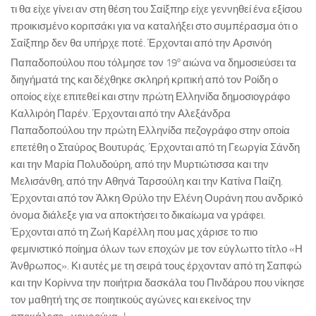
τι θα είχε γίνει αν στη θέση του Σαίξπηρ είχε γεννηθεί ένα εξίσου
προικισμένο κοριτσάκι για να καταλήξει στο συμπέρασμα ότι ο
Σαίξπηρ δεν θα υπήρχε ποτέ. Έρχονται από την Αρσινόη
ο
Παπαδοπούλου που τόλμησε τον 19
αιώνα να δημοσιεύσει τα
διηγήματά της και δέχθηκε σκληρή κριτική από τον Ροίδη ο
οποίος είχε επιτεθεί και στην πρώτη Ελληνίδα δημοσιογράφο
Καλλιρόη Παρέν. Έρχονται από την Αλεξάνδρα
Παπαδοπούλου την πρώτη Ελληνίδα πεζογράφο στην οποία
επετέθη ο Σταύρος Βουτυράς. Έρχονται από τη Γεωργία Σάνδη
και την Μαρία Πολυδούρη, από την Μυρτιώτισσα και την
Μελισάνθη, από την Αθηνά Ταρσούλη και την Κατίνα Παίζη.
Έρχονται από τον Άλκη Θρύλο την Ελένη Ουράνη που ανδρικό
όνομα διάλεξε για να αποκτήσει το δικαίωμα να γράφει.
Έρχονται από τη Ζωή Καρέλλη που μας χάρισε το πιο
φεμινιστικό ποίημα όλων των εποχών με τον εύγλωττο τίτλο «Η
Άνθρωπος». Κι αυτές με τη σειρά τους έρχονταν από τη Σαπφώ
και την Κορίννα την ποιήτρια δασκάλα του Πινδάρου που νίκησε
τον μαθητή της σε ποιητικούς αγώνες και εκείνος την