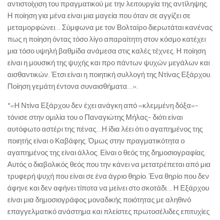
αντιστοίχιση του πραγματικού με την λειτουργία της αντίληψης.
Η ποίηση για μένα είναι μια μαγεία που όταν σε αγγίζει σε
μεταμορφώνει… Σύμφωνα με τον Βολταίρο διερωτάται κανένας
πως η ποίηση όντας τόσο λίγο απαραίτητη στον κόσμο κατέχει
μια τόσο υψηλή βαθμίδα ανάμεσα στις καλές τέχνες. Η ποίηση
είναι η μουσική της ψυχής και προ πάντων ψυχών μεγάλων και
αισθαντικών. Έτσι είναι η ποιητική συλλογή της Ντίνας Εξάρχου.
Ποίηση γεμάτη έντονα συναισθήματα…».
*«Η Ντίνα Εξάρχου δεν έχει ανάγκη από «κλεμμένη δόξα»-
τόνισε στην ομιλία του ο Παναγιώτης Μήλας- διότι είναι
αυτόφωτο αστέρι της πένας…Η ίδια λέει ότι ο αγαπημένος της
ποιητής είναι ο Καβάφης. Όμως στην πραγματικότητα ο
αγαπημένος της είναι άλλος. Είναι ο θεός της δημοσιογραφίας.
Αυτός ο διαβολικός θεός που την κάνει να μετατρέπεται από μια
τρυφερή ψυχή που είναι σε ένα άγριο θηρίο. Ένα θηρίο που δεν
άφηνε και δεν αφήνει τίποτα να μείνει στο σκοτάδι… Η Εξάρχου
είναι μια δημοσιογράφος μοναδικής ποιότητας με αληθινό
επαγγελματικό ανάστημα και πλείστες πρωτοσέλιδες επιτυχίες