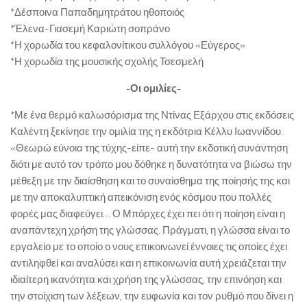
*Δέσποινα Παπαδημητράτου ηθοποιός
*Έλενα-Γιασεμή Καριώτη σοπράνο
*Η χορωδία του κεφαλονίτικου συλλόγου «Εύγερος»
*Η χορωδία της μουσικής σχολής Τσεσμελή
-Οι ομιλίες-
*Με ένα θερμό καλωσόρισμα της Ντίνας Εξάρχου στις εκδόσεις
Καλέντη ξεκίνησε την ομιλία της η εκδότρια Κέλλυ Ιωαννίδου.
«Θεωρώ εύνοια της τύχης-είπε- αυτή την εκδοτική συνάντηση
διότι με αυτό τον τρόπο μου δόθηκε η δυνατότητα να βιώσω την
μέθεξη με την διαίσθηση και το συναίσθημα της ποίησής της και
με την αποκαλυπτική απεικόνιση ενός κόσμου που πολλές
φορές μας διαφεύγει… Ο Μπόρχες έχει πει ότι η ποίηση είναι η
αναπάντεχη χρήση της γλώσσας. Πράγματι, η γλώσσα είναι το
εργαλείο με το οποίο ο νους επικοινωνεί έννοιες τις οποίες έχει
αντιληφθεί και αναλύσει και η επικοινωνία αυτή χρειάζεται την
ιδιαίτερη ικανότητα και χρήση της γλώσσας, την επινόηση και
την στοίχιση των λέξεων, την ευφωνία και τον ρυθμό που δίνει η