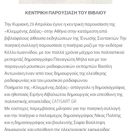
ΚΕΝΤΡΙΚΗ ΠΑΡΟΥΣΙΑΣΗ ΤΟΥ ΒΙΒΛΙΟΥ
Την Κυριακή 29 Απριλίου έγινε η κεντρική παρουσίαση της
«Κλεμμένης Δόξας» στην Αθήνα στην κατάμεστη από
βιβλιόφιλους αίθουσα εκδηλώσεων της Ένωσης Συντακτών.Την
ποιητική συλλογή παρουσίασε η ποιήτρια μαζί με την εκδότρια
Κέλλυ Ιωαννίδου, με τον πολλά χρόνια μάχιμο του πολιτιστικού
ρεπορτάζ δημοσιογράφο Παναγιώτη Μήλα και με τον
παραγωγό μουσικών ραδιοφωνικών εκπομπών Βασίλη
Αντωνάκη έναν από τους δημιουργούς της ελεύθερης
ραδιοφωνίας και του μουσικού ραδιοφώνου.
Ποιήματα της «Κλεμμένης Δόξας» απάγγειλε η δημοσιογράφος
και ηθοποιός Ειρήνη Αϊβαλιώτου δημιουργός και υπεύθυνη της
πολιτιστικής ιστοσελίδας CATISART.GR.
Με εύστοχες παρεμβάσεις μίλησαν για την ποιητική συλλογή
και την ποιήτρια ο παλαίμαχος δημοσιογράφος Νίκος Πολίτης
και η δημοσιογράφος και βουλευτής Σοφία Βούλτεψη
δημιουργός και υπεύθυνη της ηλεκτρονικής εφημερίδας