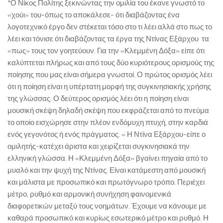
*Ο Νίκος Πολίτης ξεκινώντας την ομιλία του έκανε γνωστό το
«χούι» του-όπως το αποκάλεσε- ότι διαβάζοντας ένα
λογοτεχνικό έργο δεν στέκεται τόσο στο τι λέει αλλά στο πως το
λέει και τόνισε ότι διαβάζοντας τα έργα της Ντίνας Εξάρχου τα
«πως» τους τον γοητεύουν. Για την «Κλεμμένη Δόξα» είπε ότι
καλύπτεται πλήρως και από τους δύο κυριότερους ορισμούς της
ποίησης που μας είναι σήμερα γνωστοί. Ο πρώτος ορισμός λέει
ότι η ποίηση είναι η υπέρτατη μορφή της συγκινησιακής χρήσης
της γλώσσας. Ο δεύτερος ορισμός λέει ότι η ποίηση είναι
μουσική σκέψη δηλαδή σκέψη που εκφράζεται από το πνεύμα
το οποίο εισχώρησε στην πλέον ενδόμυχη πτυχή, στην καρδιά
ενός γεγονότος ή ενός πράγματος. « Η Ντίνα Εξάρχου-είπε ο
ομιλητής-κατέχει άριστα και χειρίζεται συγκινησιακά την
ελληνική γλώσσα. Η «Κλεμμένη Δόξα» βγαίνει πηγαία από το
μυαλό και την ψυχή της Ντίνας. Είναι κατάμεστη από μουσική
και μάλιστα με προσωπικό και πρωτόγνωρο τρόπο. Περιέχει
μέτρο, ρυθμό και αρμονική συνήχηση φαινομενικά
διαφορετικών μεταξύ τους νοημάτων. Έχουμε να κάνουμε με
καθαρά προσωπικό και κυρίως εσωτερικό μέτρο και ρυθμό. Η