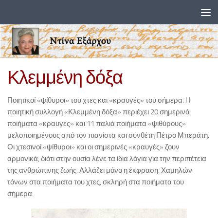
Skip to content
Κλεμμένη δόξα
Ποιητικοί «ψίθυροι» του χτες και «κραυγές» του σήμερα. H
ποιητική συλλογή «Κλεμμένη δόξα» περιέχει 20 σημερινά
ποιήματα «κραυγές» και 11 παλιά ποιήματα «ψιθύρους»
μελοποιημένους από τον πιανίστα και συνθέτη Πέτρο Μπεράτη.
Οι χτεσινοί «ψίθυροι» και οι σημερινές «κραυγές» ζουν
αρμονικά, διότι στην ουσία λένε τα ίδια λόγια για την περιπέτεια
της ανθρώπινης ζωής. Αλλάζει μόνο η έκφραση. Χαμηλών
τόνων στα ποιήματα του χτες, σκληρή στα ποιήματα του
σήμερα.