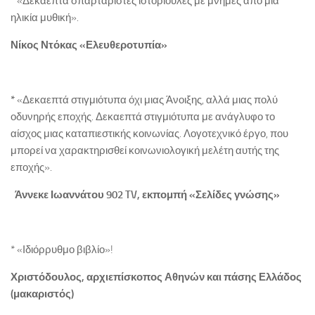
* «Δεκαεπτά σπαρταριστές ιστοριούλες με μνήμες από μια
ηλικία μυθική».
Νίκος Ντόκας «Ελευθεροτυπία»
*
«Δεκαεπτά στιγμιότυπα όχι μιας Άνοιξης, αλλά μιας πολύ
οδυνηρής εποχής. Δεκαεπτά στιγμιότυπα με ανάγλυφο το
αίσχος μιας καταπιεστικής κοινωνίας. Λογοτεχνικό έργο, που
μπορεί να χαρακτηρισθεί κοινωνιολογική μελέτη αυτής της
εποχής».
Άννεκε Ιωαννάτου 902 TV, εκπομπή «Σελίδες γνώσης»
* «Ιδιόρρυθμο βιβλίο»!
Χριστόδουλος, αρχιεπίσκοπος Αθηνών και πάσης Ελλάδος
(μακαριστός)