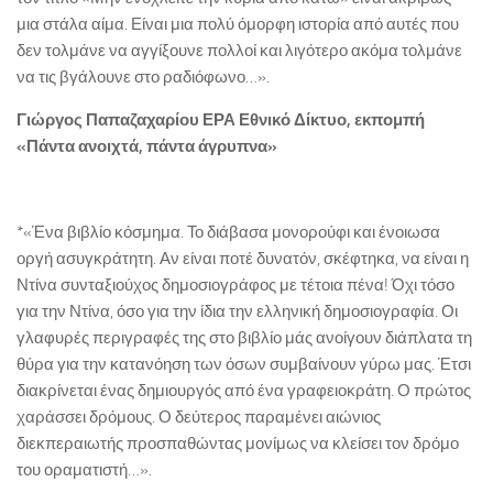
μια στάλα αίμα. Είναι μια πολύ όμορφη ιστορία από αυτές που
δεν τολμάνε να αγγίξουνε πολλοί και λιγότερο ακόμα τολμάνε
να τις βγάλουνε στο ραδιόφωνο…».
Γιώργος Παπαζαχαρίου ΕΡΑ Εθνικό Δίκτυο, εκπομπή
«Πάντα ανοιχτά, πάντα άγρυπνα»
*«Ένα βιβλίο κόσμημα. Το διάβασα μονορούφι και ένοιωσα
οργή ασυγκράτητη. Αν είναι ποτέ δυνατόν, σκέφτηκα, να είναι η
Ντίνα συνταξιούχος δημοσιογράφος με τέτοια πένα! Όχι τόσο
για την Ντίνα, όσο για την ίδια την ελληνική δημοσιογραφία. Οι
γλαφυρές περιγραφές της στο βιβλίο μάς ανοίγουν διάπλατα τη
θύρα για την κατανόηση των όσων συμβαίνουν γύρω μας. Έτσι
διακρίνεται ένας δημιουργός από ένα γραφειοκράτη. Ο πρώτος
χαράσσει δρόμους. Ο δεύτερος παραμένει αιώνιος
διεκπεραιωτής προσπαθώντας μονίμως να κλείσει τον δρόμο
του οραματιστή…».