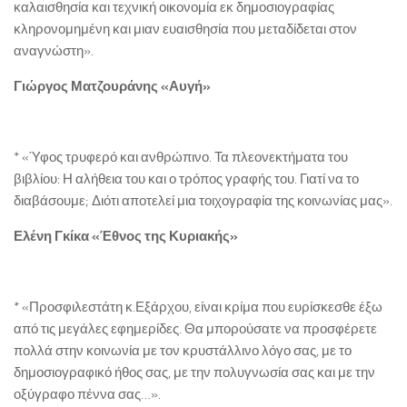
καλαισθησία και τεχνική οικονομία εκ δημοσιογραφίας
κληρονομημένη και μιαν ευαισθησία που μεταδίδεται στον
αναγνώστη».
Γιώργος Ματζουράνης «Αυγή»
* «Ύφος τρυφερό και ανθρώπινο. Τα πλεονεκτήματα του
βιβλίου: Η αλήθεια του και ο τρόπος γραφής του. Γιατί να το
διαβάσουμε; Διότι αποτελεί μια τοιχογραφία της κοινωνίας μας».
Ελένη Γκίκα «Έθνος της Κυριακής»
* «Προσφιλεστάτη κ.Εξάρχου, είναι κρίμα που ευρίσκεσθε έξω
από τις μεγάλες εφημερίδες. Θα μπορούσατε να προσφέρετε
πολλά στην κοινωνία με τον κρυστάλλινο λόγο σας, με το
δημοσιογραφικό ήθος σας, με την πολυγνωσία σας και με την
οξύγραφο πέννα σας…».