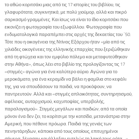
το αθώο κοριτσάκι μιας από τις 17 ιστορίες του βιβλίου, τις
γλαφυρότατα, συγκινητικά, με πολύ χιούμορ, αλλά και πικρό
σαρκασμό γραμμένες. Και ίσως να είναι το ίδιο κοριτσάκι που
εικονίζει η φωτογραφία του εξωφύλλου. Φωτογραφία που
ενδυματολογικά παραπέμπει στις αρχές της δεκαετίας του ΄50.
Τότε που η οικογένεια της Ντίνας Εξάρχου ήταν «μία από τις
χιλιάδες οικογένειες της ελληνικής επαρχίας που ξεριζώθηκαν
από τη φτώχεια και τον εμφύλιο πόλεμο και μεταφυτεύθηκαν
στην Αθήνα», όπως λέει στο βιβλίο της προλογίζοντας τις 17
«στιγμές» αγώνα για ένα καλύτερο αύριο. Αγώνα για το
μεροκάματο, για ένα κεραμίδι να βάλει η φαμίλια στο κεφάλι
της, για να σπουδάσουν τα παιδιά, να προκόψουν, να
παντρευτούν. Αλλά και «στιγμές απλοικότητας, συντηρητισμού,
αφέλειας, αυταρχισμού, καχυποψίας, υπερβολής,
παραλογισμού». Στιγμές μεγάλων και παιδιών, από τα οποία
μόνον ένα δεν ζει, το κορίτσι με την κοτσίδα, μετανάστρια στην
Αμερική, που πέθανε πρόωρα. Παιδιά της γενιάς των
πενηντάρηδων, κάποιοι από τους οποίους, επιτυχημένοι
σήμερα, ξέχασαν και άλλαξαν εντελώς τη λαική τους ρότα…».