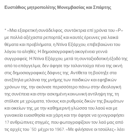
Ευστάθιος μητροπολίτης Μονεμβασίας και Σπάρτης
* «Μια εξαιρετική συνάδελφος, συντάκτρια επί χρόνια του «Ρ»
με πολλά αξέχαστα ρεπορτάζ και καυτές έρευνες για λαικά
θέματα και προβλήματα, η Ντίνα Εξάρχου, επιβεβαιώνει του
λόγου το αληθές: Η δημοσιογραφική οικογένεια γεννά
συγγραφείς. Η Ντίνα Εξάρχου, μετά τη συνταξιοδοτική έξοδό της
από το επάγγελμα, δεν άφησε την ταλαντούχα πένα της οκνή
στις δημοσιογραφικές δάφνες της. Αντίθετα τη βούτηξε στα
ανεξίτηλα μελάνια της μνήμης των παιδικών και εφηβικών
χρόνων της, την ακόνισε περισσότερο πάνω στην ιδεολογική
της συνέπεια και στην ασκημένη κοινωνική αντίληψη της, τη
στόλισε με χρώματα, τόνους και ρυθμούς δικών της βιωμάτων
και οικείων της, με την καθημερινή γλώσσα του λαού και με
γυναικεία ευαισθησία και χάρη και την άφησε να ιχνογραφήσει
17 ανθρώπινες στιγμές, που φωτογραφίζουν τον λαό μας από
τις αρχές του ΄50 μέχρι το 1967. «Με φιλήσανε οι τσούλες» λέει