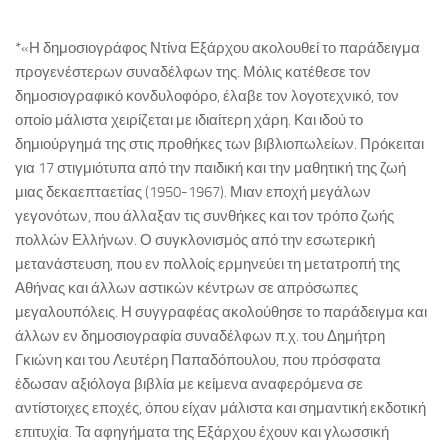
*«Η δημοσιογράφος Ντίνα Εξάρχου ακολουθεί το παράδειγμα
προγενέστερων συναδέλφων της. Μόλις κατέθεσε τον
δημοσιογραφικό κονδυλοφόρο, έλαβε τον λογοτεχνικό, τον
οποίο μάλιστα χειρίζεται με ιδιαίτερη χάρη. Και ιδού το
δημιούργημά της στις προθήκες των βιβλιοπωλείων. Πρόκειται
για 17 στιγμιότυπα από την παιδική και την μαθητική της ζωή
μιας δεκαεπταετίας (1950-1967). Μιαν εποχή μεγάλων
γεγονότων, που άλλαξαν τις συνθήκες και τον τρόπο ζωής
πολλών Ελλήνων. Ο συγκλονισμός από την εσωτερική
μετανάστευση, που εν πολλοίς ερμηνεύει τη μετατροπή της
Αθήνας και άλλων αστικών κέντρων σε απρόσωπες
μεγαλουπόλεις. Η συγγραφέας ακολούθησε το παράδειγμα και
άλλων εν δημοσιογραφία συναδέλφων π.χ. του Δημήτρη
Γκιώνη και του Λευτέρη Παπαδόπουλου, που πρόσφατα
έδωσαν αξιόλογα βιβλία με κείμενα αναφερόμενα σε
αντίστοιχες εποχές, όπου είχαν μάλιστα και σημαντική εκδοτική
επιτυχία. Τα αφηγήματα της Εξάρχου έχουν και γλωσσική