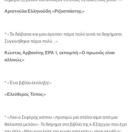
Αριστούλα Ελληνούδη «Ριζοσπάστης»
* «Τα διάβασα και μου άρεσαν πάρα πολύ αυτά τα διηγήματα.
Συγκινήθηκα πάρα πολύ…».
Κώστας Αρβανίτης ΕΡΑ 1, εκπομπή «Ο πρωινός είναι
αλλοιώς»
* «Ένα βιβλίο έκπληξη!»
«Ελεύθερος Τύπος»
* «Λέει ο Σεφέρης κάπου «προτιμώ μια στάλα αίμα από μια
θάλασσα μελάνι». Το διήγημα στο βιβλίο της κ.Εξάρχου που έχει
τον τίτλο «Μην ενοχλείτε την κυρία από κάτω» είναι ακριβώς