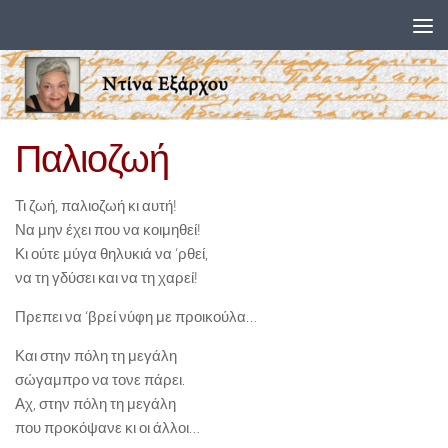
Skip to content
Παλιοζωή
Τι ζωή, παλιοζωή κι αυτή!
Να μην έχει που να κοιμηθεί!
Κι ούτε μύγα θηλυκιά να ‘ρθεί,
να τη γδύσει και να τη χαρεί!
Πρεπει να ‘βρεί νύφη με προικούλα…
Και στην πόλη τη μεγάλη
σώγαμπρο να τονε πάρει.
Αχ, στην πόλη τη μεγάλη
που προκόψανε κι οι άλλοι…