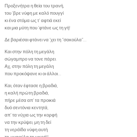
Προξενήτρα η θεία του τρανή,
του ‘βρε νύφη με καλό πουγγί
κι ένα στόμα ως τ’ αφτιά εκεί
και μια μύτη που ‘φτάνε ως τη γή!
Δε βαριέσαι φτάνει να ‘χει τη “σακούλα”…
Και στην πόλη τη μεγάλη
σώγαμπρο να τονε πάρει.
Αχ, στην πόλη τη μεγάλη
που προκόψανε κι οι άλλοι…
Και, όταν έφτασε η βραδιά,
η καλή πρώτη βραδιά,
πήρε μέσα απ’ τα προικιά
δυό σεντόνια κεντητά,
απ’ τα νύχια ως την κορφή
να την κρύψει, μη τη δεί
τη νεράϊδα νύφη αυτή