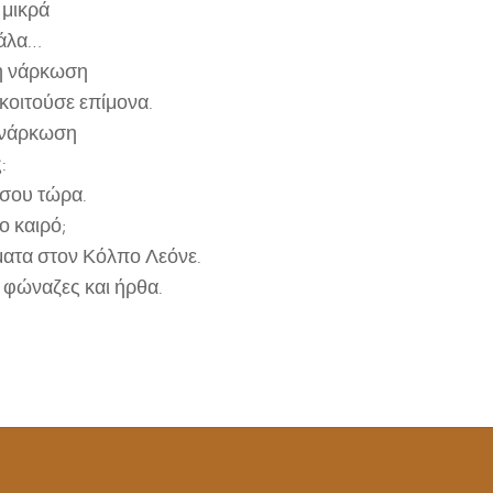
 μικρά
γάλα…
η νάρκωση
 κοιτούσε επίμονα.
 νάρκωση
:
 σου τώρα.
 καιρό;
ματα στον Κόλπο Λεόνε.
 φώναζες και ήρθα.