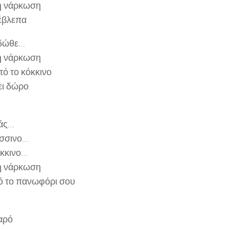
η νάρκωση
 έβλεπα
-δώθε…
η νάρκωση
τό το κόκκινο
ει δώρο
ιάς…
ύσσινο…
όκκινο…
η νάρκωση
ιό το πανωφόρι σου
καρό