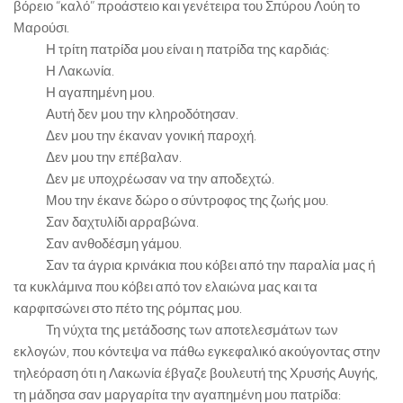
βόρειο “καλό” προάστειο και γενέτειρα του Σπύρου Λούη το
Μαρούσι.
Η τρίτη πατρίδα μου είναι η πατρίδα της καρδιάς:
Η Λακωνία.
Η αγαπημένη μου.
Αυτή δεν μου την κληροδότησαν.
Δεν μου την έκαναν γονική παροχή.
Δεν μου την επέβαλαν.
Δεν με υποχρέωσαν να την αποδεχτώ.
Μου την έκανε δώρο ο σύντροφος της ζωής μου.
Σαν δαχτυλίδι αρραβώνα.
Σαν ανθοδέσμη γάμου.
Σαν τα άγρια κρινάκια που κόβει από την παραλία μας ή
τα κυκλάμινα που κόβει από τον ελαιώνα μας και τα
καρφιτσώνει στο πέτο της ρόμπας μου.
Τη νύχτα της μετάδοσης των αποτελεσμάτων των
εκλογών, που κόντεψα να πάθω εγκεφαλικό ακούγοντας στην
τηλεόραση ότι η Λακωνία έβγαζε βουλευτή της Χρυσής Αυγής,
τη μάδησα σαν μαργαρίτα την αγαπημένη μου πατρίδα: