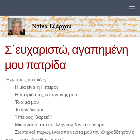
Skip to content
Σ΄ευχαριστώ, αγαπημένη
μου πατρίδα
΄Εχω τρεις πατρίδες.
Η μία είναι η Ήπειρος.
Η πατρίδα της καταγωγής μου.
Το αίμα μου.
Τα γονίδιά μου.
Ήπειρος “βαρειά”!
Μια ανάσα από τα ελληνοαλβανικά σύνορα.
Ζωντανοί, πυρωμένοι από νειάτα μού την κληροδότησαν οι
γονείς (και οι δύο Ηπειρώτες).