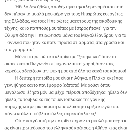
Ήθελα δεν ήθελα, αποδέχτηκα την κληρονομιά και ποτέ
δεν πήραν τα μυαλά μου αέρα για τους Ηπειρώτες ευεργέτες
της Ελλάδας, για τους Ηπειρώτες μαέστρους της οικοδομικής
τέχνης (και ο παππούς μου τέτιος μαέστρος ήτανε) ,για την
Ολυμπιάδα την Ηπειρώτισσα μάνα του Μεγαλέξανδρου, για τα
Γιάννενα που ήταν κάποτε “πρώτα στ΄άρματα, στα γρόσια και
στα γράμματα”.
Μόνο το ηπειρώτικο κλαρίνο με “ξεσηκώνει” όταν το
ακούω και οι Πωγωνίσιοι ψυχαναλυτικοί χοροί, όταν τους
χορεύω, αδειάζουν την ψυχή μου από όλα τα κακά του κόσμου!
Η δεύτερη πατρίδα μου είναι η Αθήνα, η Πλάκα, εκεί που
γεννήθηκα και το πανέμορφο (κάποτε) Μαρούσι, όπου
μεγάλωσα, έζησα μόνιμα μέχρι πέρυσι, αποδέχτηκα, ήθελα δεν
ήθελα, τα τούβλα και τις τσιμεντόπλακες της γονικής
παροχής και με μια άκρατη επιπολαιότητα έριξα κι εγώ από
πάνω κι άλλα τούβλα κι άλλες τσιμεντόπλακες!
Ούτε και γι΄αυτή την πατρίδα πήραν τα μυαλά μου αέρα κι
ας είναι πρωτεύουσα του ελληνικού κράτους η Αθήνα κι ας είναι