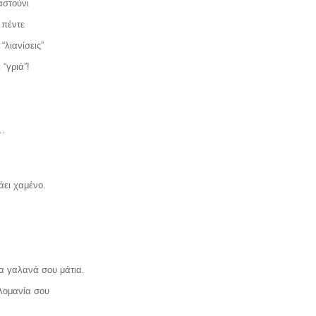
αστούνι
 πέντε
“λιανίσεις”
“γριά”!
ω…
άει χαμένο.
τα γαλανά σου μάτια.
λομανία σου