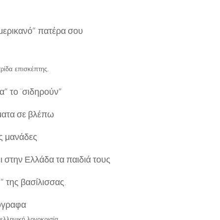
μερικανό” πατέρα σου
τρίδα επισκέπτης.
” το ¨σιδηρούν”
ματα σε βλέπω
ς μανάδες
ι στην Ελλάδα τα παιδιά τους
” της βασίλισσας.
όγραφα
ελληνική λογοκρισία