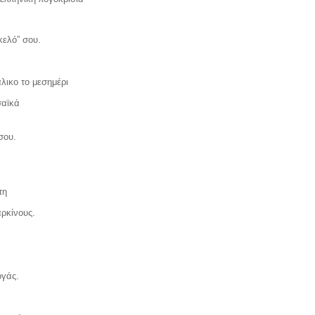
κελό” σου.
λικο το μεσημέρι
σαϊκά
σου.
τη
ρκίνους.
ογάς.