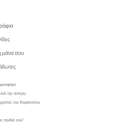
ωράφια
νίδες
 η μάνα σου
λάδωτες.
ημαιοφόρο
λλιά την άσπρη
 εργάτες του Καράκαλου
α παιδιά σου”.