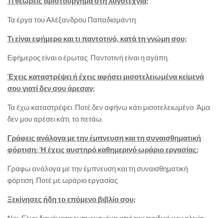
Τι θεωρείς αριστούργημα στη λογοτεχνία;
Τα έργα του Αλέξανδρου Παπαδιαμάντη.
Τι είναι εφήμερο και τι παντοτινό, κατά τη γνώμη σου;
Εφήμερος είναι ο έρωτας. Παντοτινή είναι η αγάπη.
Έχεις καταστρέψει ή έχεις αφήσει μισοτελειωμένα κείμενά
σου γιατί δεν σου άρεσαν;
Τα έχω καταστρέψει. Ποτέ δεν αφήνω κάτι μισοτελειωμένο. Άμα
δεν μου αρέσει κάτι, το πετάω.
Γράφεις ανάλογα με την έμπνευση και τη συναισθηματική
φόρτιση; Ή έχεις αυστηρό καθημερινό ωράριο εργασίας;
Γράφω ανάλογα με την έμπνευση και τη συναισθηματική
φόρτιση. Ποτέ με ωράριο εργασίας.
Ξεκίνησες ήδη το επόμενο βιβλίο σου;