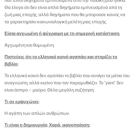
Ναι. Είναι διηγήματα εμπνευσμένα από την παιδική μου ηλικία.
Θα έλεγα ότι δεν είναι απλά διηγήματα εμπνευσμένα από τη
ζωή μιας εποχής, αλλά διηγήματα που θα μπορούσε κανείς να
τα χαρακτηρίσει κοινωνιολογική μελέτη μιας εποχής.
Είσαι αγχωμένη ή ψύχραιμη με τη σημερινή κατάσταση;
Αγχωμένη και θυμωμένη.
Πιστεύεις ότι το ελληνικό κοινό αγαπάει και στηρίζει το
βιβλίο;
Το ελληνικό κοινό δεν αγαπάει το βιβλίο που ανοίγει τα μάτια του
αναγνώστη, αλλά εκείνο που τον παραμυθιάζει. Το “γιατί” δεν
είναι άσπρο – μαύρο. Θέλει μεγάλη συζήτηση.
Τι σε εμψυχώνει;
Η αγάπη των απλών ανθρώπων.
Τι είναι η δημιουργία; Χαρά, ικανοποίηση;