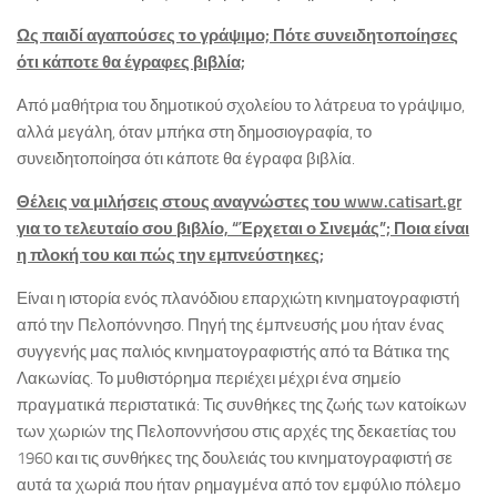
Ως παιδί αγαπούσες το γράψιμο; Πότε συνειδητοποίησες
ότι κάποτε θα έγραφες βιβλία;
Από μαθήτρια του δημοτικού σχολείου το λάτρευα το γράψιμο,
αλλά μεγάλη, όταν μπήκα στη δημοσιογραφία, το
συνειδητοποίησα ότι κάποτε θα έγραφα βιβλία.
Θέλεις να μιλήσεις στους αναγνώστες του www.catisart.gr
για το τελευταίο σου βιβλίο, “Έρχεται ο Σινεμάς”; Ποια είναι
η πλοκή του και πώς την εμπνεύστηκες;
Είναι η ιστορία ενός πλανόδιου επαρχιώτη κινηματογραφιστή
από την Πελοπόννησο. Πηγή της έμπνευσής μου ήταν ένας
συγγενής μας παλιός κινηματογραφιστής από τα Βάτικα της
Λακωνίας. Το μυθιστόρημα περιέχει μέχρι ένα σημείο
πραγματικά περιστατικά: Τις συνθήκες της ζωής των κατοίκων
των χωριών της Πελοποννήσου στις αρχές της δεκαετίας του
1960 και τις συνθήκες της δουλειάς του κινηματογραφιστή σε
αυτά τα χωριά που ήταν ρημαγμένα από τον εμφύλιο πόλεμο