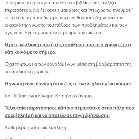
Το κυριότερο ερώτημα που θέτει το βιβλίο είναι: Τι αξίζει
περισσότερο; Να ζει κανείς μακάριος και “πτωχός τω πνεύματι”
σε μια ήρεμη, αρυτίδωτη λίμνη ή να θαλασσοδέρνεται στον
ωκεανό της γνώσης, του πάθους, των προβλημάτων και των
αγώνων; Εγώ προσωπικά προτιμώ τον ωκεανό.
Η μετεμφυλιακή εποχή της υπαίθρου που περιγράφεις έχει
κάτι κοινό με το σήμερα;
Έχει τη φτώχεια των εργαζομένων μέσα στη βαρβαρότητα της
καπιταλιστικής κρίσης.
Η γνώση είναι δύναμη όταν ζεις σ’ ένα λεηλατημένο κόσμο;
Και βέβαια είναι δύναμη. Κινητήρια δύναμη.
Τελευταία παρατήρησες κάποιο περιστατικό στην πόλη που
σε εξέπληξε ή και να αποτέλεσε πηγή έμπνευσης;
Κάθε μέρα ζω και μια έκπληξη.