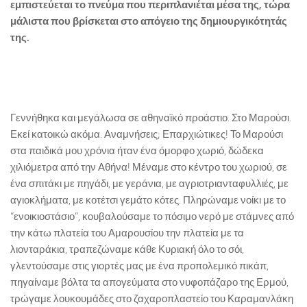
εμπιστεύεται το πνεύμα που περιπλανιέται μέσα της, τώρα
μάλιστα που βρίσκεται στο απόγειο της δημιουργικότητάς
της.
Γεννήθηκα και μεγάλωσα σε αθηναϊκό προάστιο. Στο Μαρούσι.
Εκεί κατοικώ ακόμα. Αναμνήσεις; Επαρχιώτικες! Το Μαρούσι
στα παιδικά μου χρόνια ήταν ένα όμορφο χωριό, δώδεκα
χιλιόμετρα από την Αθήνα! Μέναμε στο κέντρο του χωριού, σε
ένα σπιτάκι με πηγάδι, με γεράνια, με αγριοτριανταφυλλιές, με
αγιοκλήματα, με κοτέτσι γεμάτο κότες. Πληρώναμε νοίκι με το
“ενοικιοστάσιο”, κουβαλούσαμε το πόσιμο νερό με στάμνες από
την κάτω πλατεία του Αμαρουσίου την πλατεία με τα
λιονταράκια, τραπεζώναμε κάθε Κυριακή όλο το σόι,
γλεντούσαμε στις γιορτές μας με ένα προπολεμικό πικάπ,
πηγαίναμε βόλτα τα απογεύματα στο νυφοπάζαρο της Ερμού,
τρώγαμε λουκουμάδες στο ζαχαροπλαστείο του Καραμανλάκη