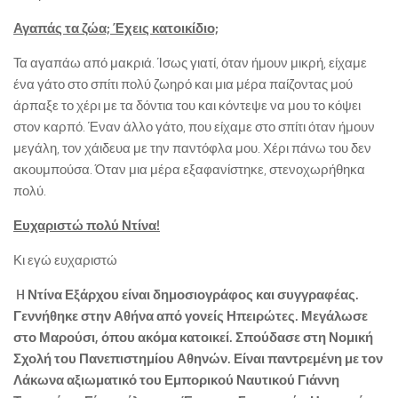
Αγαπάς τα ζώα; Έχεις κατοικίδιο;
Τα αγαπάω από μακριά. Ίσως γιατί, όταν ήμουν μικρή, είχαμε
ένα γάτο στο σπίτι πολύ ζωηρό και μια μέρα παίζοντας μού
άρπαξε το χέρι με τα δόντια του και κόντεψε να μου το κόψει
στον καρπό. Έναν άλλο γάτο, που είχαμε στο σπίτι όταν ήμουν
μεγάλη, τον χάιδευα με την παντόφλα μου. Χέρι πάνω του δεν
ακουμπούσα. Όταν μια μέρα εξαφανίστηκε, στενοχωρήθηκα
πολύ.
Ευχαριστώ πολύ Ντίνα!
Κι εγώ ευχαριστώ
H Ντίνα Εξάρχου είναι δημοσιογράφος και συγγραφέας.
Γεννήθηκε στην Αθήνα από γονείς Ηπειρώτες. Μεγάλωσε
στο Μαρούσι, όπου ακόμα κατοικεί. Σπούδασε στη Νομική
Σχολή του Πανεπιστημίου Αθηνών. Είναι παντρεμένη με τον
Λάκωνα αξιωματικό του Εμπορικού Ναυτικού Γιάννη