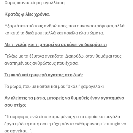
Χαρά, ικανοποίηση, αγαλλίαση!
Κρατάς φιλίες χρόνια;
Εξαρτάται από τους ανθρώπους που συναναστρέφομαι, αλλά
και από τα δικά μου πολλά και ποικίλα ελαττώματα.
Με τι γελάς και τι μπορεί να σε κάνει να δακρύσεις;
Γελάω με τα έξυπνα ανέκδοτα. Δακρύζω, όταν θυμάμαι τους
αγαπημένους ανθρώπους που έχασα.
Τι μικρό καί τρυφερό αγαπάς στη ζωή;
Το μωρό, που με κοιτάει και μου “σκάει” χαμογελάκι.
Αν κλείσεις τα μάτια, μπορείς να θυμηθείς έναν αγαπημένο
σου στίχο;
“Τι συμφορά, ενώ είσαι καμωμένος για τα ωραία και μεγάλα
έργα η άδικη αυτή σου η τύχη πάντα ενθάρρυνση κ’ επιτυχία να
σε αρνείται…”.