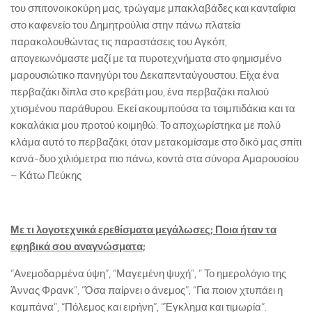
του σπιτονοικοκύρη μας, τρώγαμε μπακλαβάδες και κανταΐφια
στο καφενείο του Δημητρούλια στην πάνω πλατεία
παρακολουθώντας τις παραστάσεις του Αγκόπ,
απογειωνόμαστε μαζί με τα πυροτεχνήματα στο φημισμένο
μαρουσιώτικο πανηγύρι του Δεκαπενταύγουστου. Είχα ένα
περβαζάκι δίπλα στο κρεβάτι μου, ένα περβαζάκι παλιού
χτισμένου παράθυρου. Εκεί ακουμπούσα τα τσιμπιδάκια και τα
κοκαλάκια μου προτού κοιμηθώ. Το αποχωρίστηκα με πολύ
κλάμα αυτό το περβαζάκι, όταν μετακομίσαμε στο δικό μας σπίτι
κανά-δυο χιλιόμετρα πιο πάνω, κοντά στα σύνορα Αμαρουσίου
– Κάτω Πεύκης
Με τι λογοτεχνικά ερεθίσματα μεγάλωσες; Ποια ήταν τα
εφηβικά σου αναγνώσματα;
“Ανεμοδαρμένα ύψη”, “Μαγεμένη ψυχή”, ” Το ημερολόγιο της
Άννας Φρανκ”, “Όσα παίρνει ο άνεμος”, “Για ποιον χτυπάει η
καμπάνα”, “Πόλεμος και ειρήνη”, “Έγκλημα και τιμωρία”.