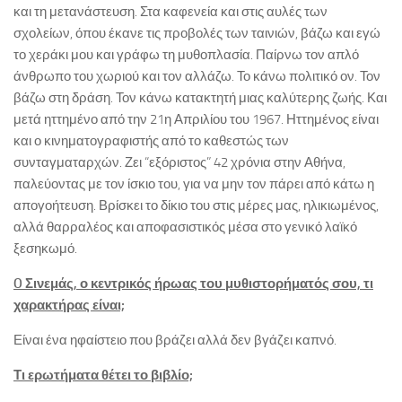
και τη μετανάστευση. Στα καφενεία και στις αυλές των
σχολείων, όπου έκανε τις προβολές των ταινιών, βάζω και εγώ
το χεράκι μου και γράφω τη μυθοπλασία. Παίρνω τον απλό
άνθρωπο του χωριού και τον αλλάζω. Το κάνω πολιτικό ον. Τον
βάζω στη δράση. Τον κάνω κατακτητή μιας καλύτερης ζωής. Και
μετά ηττημένο από την 21η Απριλίου του 1967. Ηττημένος είναι
και ο κινηματογραφιστής από το καθεστώς των
συνταγματαρχών. Ζει “εξόριστος” 42 χρόνια στην Αθήνα,
παλεύοντας με τον ίσκιο του, για να μην τον πάρει από κάτω η
απογοήτευση. Βρίσκει το δίκιο του στις μέρες μας, ηλικιωμένος,
αλλά θαρραλέος και αποφασιστικός μέσα στο γενικό λαϊκό
ξεσηκωμό.
O Σινεμάς, ο κεντρικός ήρωας του μυθιστορήματός σου, τι
χαρακτήρας είναι;
Είναι ένα ηφαίστειο που βράζει αλλά δεν βγάζει καπνό.
Τι ερωτήματα θέτει το βιβλίο;