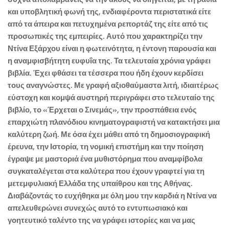
και υποβλητική φωνή της, ενδιαφέροντα περιστατικά είτε
από τα άπειρα και πετυχημένα ρεπορτάζ της είτε από τις
προσωπικές της εμπειρίες. Αυτό που χαρακτηρίζει την
Ντίνα Εξάρχου είναι η φωτεινότητα, η έντονη παρουσία και
η αναμφισβήτητη ευφυΐα της. Τα τελευταία χρόνια γράφει
βιβλία. Έχει φθάσει τα τέσσερα που ήδη έχουν κερδίσει
τους αναγνώστες. Με γραφή αξιοθαύμαστα λιτή, ιδιαιτέρως
εύστοχη και κομψά αυστηρή περιγράφει στο τελευταίο της
βιβλίο, το «Έρχεται ο Σινεμάς», την προσπάθεια ενός
επαρχιώτη πλανόδιου κινηματογραφιστή να κατακτήσει μια
καλύτερη ζωή. Με όσα έχει μάθει από τη δημοσιογραφική
έρευνα, την Ιστορία, τη νομική επιστήμη και την ποίηση
έγραψε με μαστοριά ένα μυθιστόρημα που αναμφίβολα
συγκαταλέγεται στα καλύτερα που έχουν γραφτεί για τη
μετεμφυλιακή Ελλάδα της υπαίθρου και της Αθήνας.
Διαβάζοντάς το ευχήθηκα με όλη μου την καρδιά η Ντίνα να
απελευθερώνει συνεχώς αυτό το εντυπωσιακό και
γοητευτικό ταλέντο της να γράφει ιστορίες και να μας