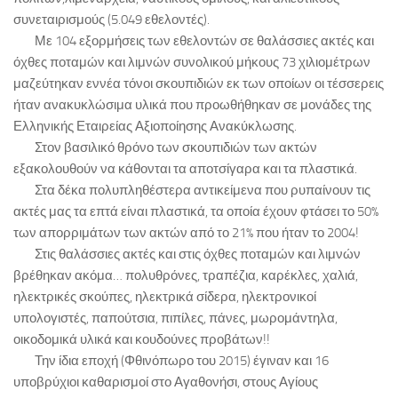
συνεταιρισμούς (5.049 εθελοντές).
Με 104 εξορμήσεις των εθελοντών σε θαλάσσιες ακτές και
όχθες ποταμών και λιμνών συνολικού μήκους 73 χιλιομέτρων
μαζεύτηκαν εννέα τόνοι σκουπιδιών εκ των οποίων οι τέσσερεις
ήταν ανακυκλώσιμα υλικά που προωθήθηκαν σε μονάδες της
Ελληνικής Εταιρείας Αξιοποίησης Ανακύκλωσης.
Στον βασιλικό θρόνο των σκουπιδιών των ακτών
εξακολουθούν να κάθονται τα αποτσίγαρα και τα πλαστικά.
Στα δέκα πολυπληθέστερα αντικείμενα που ρυπαίνουν τις
ακτές μας τα επτά είναι πλαστικά, τα οποία έχουν φτάσει το 50%
των απορριμάτων των ακτών από το 21% που ήταν το 2004!
Στις θαλάσσιες ακτές και στις όχθες ποταμών και λιμνών
βρέθηκαν ακόμα… πολυθρόνες, τραπέζια, καρέκλες, χαλιά,
ηλεκτρικές σκούπες, ηλεκτρικά σίδερα, ηλεκτρονικοί
υπολογιστές, παπούτσια, πιπίλες, πάνες, μωρομάντηλα,
οικοδομικά υλικά και κουδούνες προβάτων!!
Την ίδια εποχή (Φθινόπωρο του 2015) έγιναν και 16
υποβρύχιοι καθαρισμοί στο Αγαθονήσι, στους Αγίους