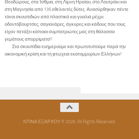
Θεοδώρους, στα Ίσθμια, στη Λίμνη Ηραίου, στο Λουτράκι και
στη Μαγνησία από 135 εθελοντές δύτες. Ανασύρθηκαν πέντε
τόνοι σκουπιδιών από πλαστικά και γυαλιά μέχρι…
οδοντόβουρτσες, σαγιονάρες, άγκυρες και κάδους που τους
είχαν πετάξει κάποιοι συμπατριώτες μας στη θάλασσα
γεμάτους απορρίματα!!
Στα σκουπίδια ευημερούμε και πρωτοτυπούμε παρά την
οικονομική κρίση και τη φτώχεια εκατομμυρίων Ελλήνων!
ΝΤΙΝΑ ΕΞΑΡΧΟΥ © 2026. All Rights Reserved.