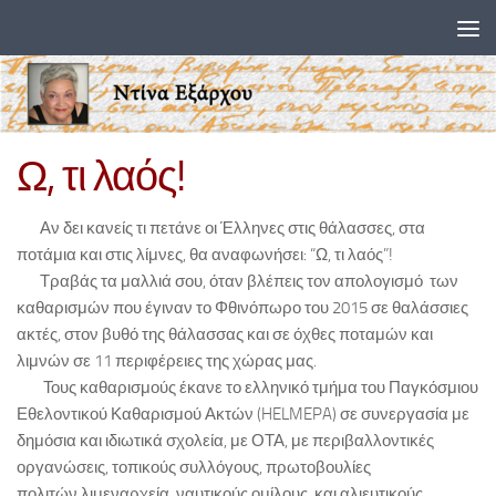
Skip to content
Ω, τι λαός!
Αν δει κανείς τι πετάνε οι Έλληνες στις θάλασσες, στα
ποτάμια και στις λίμνες, θα αναφωνήσει: “Ω, τι λαός”!
Τραβάς τα μαλλιά σου, όταν βλέπεις τον απολογισμό των
καθαρισμών που έγιναν το Φθινόπωρο του 2015 σε θαλάσσιες
ακτές, στον βυθό της θάλασσας και σε όχθες ποταμών και
λιμνών σε 11 περιφέρειες της χώρας μας.
Τους καθαρισμούς έκανε το ελληνικό τμήμα του Παγκόσμιου
Εθελοντικού Καθαρισμού Ακτών (HELMEPA) σε συνεργασία με
δημόσια και ιδιωτικά σχολεία, με ΟΤΑ, με περιβαλλοντικές
οργανώσεις, τοπικούς συλλόγους, πρωτοβουλίες
πολιτών,λιμεναρχεία, ναυτικούς ομίλους, και αλιευτικούς